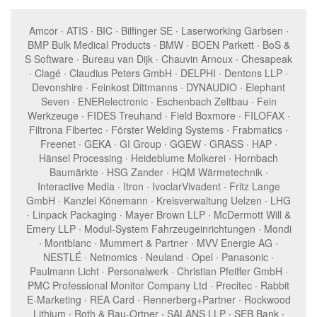
Amcor ∙ ATIS ∙ BIC ∙ Bilfinger SE ∙ Laserworking Garbsen ∙
BMP Bulk Medical Products ∙ BMW ∙ BOEN Parkett ∙ BoS &
S Software ∙ Bureau van Dijk ∙ Chauvin Arnoux ∙ Chesapeak
∙ Clagé ∙ Claudius Peters GmbH ∙ DELPHI ∙ Dentons LLP ∙
Devonshire ∙ Feinkost Dittmanns ∙ DYNAUDIO ∙ Elephant
Seven ∙ ENERelectronic ∙ Eschenbach Zeltbau ∙ Fein
Werkzeuge ∙ FIDES Treuhand ∙ Field Boxmore ∙ FILOFAX ∙
Filtrona Fibertec ∙ Förster Welding Systems ∙ Frabmatics ∙
Freenet ∙ GEKA ∙ GI Group ∙ GGEW ∙ GRASS ∙ HAP ∙
Hänsel Processing ∙ Heideblume Molkerei ∙ Hornbach
Baumärkte ∙ HSG Zander ∙ HQM Wärmetechnik ∙
Interactive Media ∙ Itron ∙ IvoclarVivadent ∙ Fritz Lange
GmbH ∙ Kanzlei Könemann ∙ Kreisverwaltung Uelzen ∙ LHG
∙ Linpack Packaging ∙ Mayer Brown LLP ∙ McDermott Will &
Emery LLP ∙ Modul-System Fahrzeugeinrichtungen ∙ Mondi
∙ Montblanc ∙ Mummert & Partner ∙ MVV Energie AG ∙
NESTLÉ ∙ Netnomics ∙ Neuland ∙ Opel ∙ Panasonic ∙
Paulmann Licht ∙ Personalwerk ∙ Christian Pfeiffer GmbH ∙
PMC Professional Monitor Company Ltd ∙ Precitec ∙ Rabbit
E-Marketing ∙ REA Card ∙ Rennerberg+Partner ∙ Rockwood
Lithium ∙ Roth & Rau-Ortner ∙ SALANS LLP ∙ SEB Bank ∙